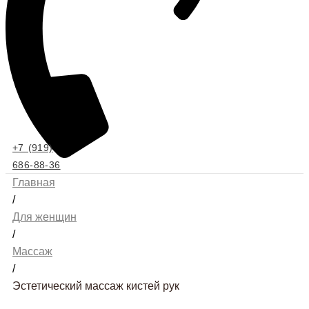
+7 (919)
686-88-36
Главная
/
Для женщин
/
Массаж
/
Эстетический массаж кистей рук