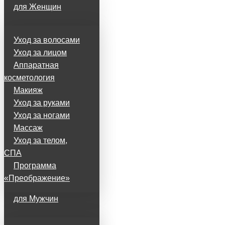
для Женщин
Уход за волосами
Уход за лицом
Аппаратная
косметология
Макияж
Уход за руками
Уход за ногами
Массаж
Уход за телом,
СПА
Программа
«Преображение»
для Мужчин