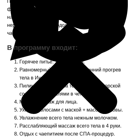
Приветствуем, друзья! Приглашаем вас пройти наш
фирменный комплекс процедур “Наслаждение”,
направленный на глубокое расслабление тела и
нервной системы. Продолжительность сеанса – 2
часа 10 минут.
В программу входит:
Горячее питье: зеленый чай.
Равномерный глубокий внутренний прогрев
тела в Инфракрасной сауне.
Пилинг всего тела на теплом столе морской
солью с водорослями в четыре руки.
Мягкий гоммаж для лица.
Уход за волосами с маской + массаж головы.
Увлажнение всего тела нежным молочком.
Расслабляющий массаж всего тела в 4 руки.
Отдых с чаепитием после СПА-процедур.